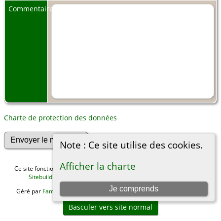
Commentaires:
Charte de protection des données
Note : Ce site utilise des cookies.
Afficher la charte
Ce site fonctionne grace au logiciel
The Next Generation of Genealogy
Sitebuilding
v. 15.0.4, écrit par Darrin Lythgoe © 2001-2026.
Je comprends
Géré par
Famille Achard-James
. |
Charte de protection des données
.
Basculer vers site normal