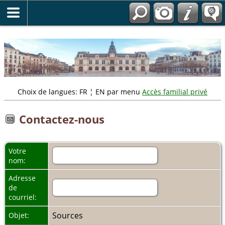
" />
Choix de langues: FR ¦ EN par menu
Accès familial privé
Contactez-nous
Votre
nom:
Adresse
de
courriel:
Sources
Objet: