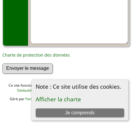
Charte de protection des données
Note : Ce site utilise des cookies.
Ce site fonctionne grace au logiciel
The Next Generation of Genealogy
Sitebuilding
v. 15.0.4, écrit par Darrin Lythgoe © 2001-2026.
Afficher la charte
Géré par
Famille Achard-James
. |
Charte de protection des données
.
Basculer vers site normal
Je comprends