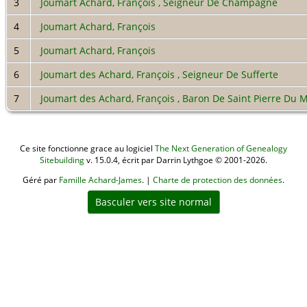
3
Joumart Achard, François , Seigneur De Champagne
4
Joumart Achard, François
5
Joumart Achard, François
6
Joumart des Achard, François , Seigneur De Sufferte
7
Joumart des Achard, François , Baron De Saint Pierre Du 
Ce site fonctionne grace au logiciel
The Next Generation of Genealogy
Sitebuilding
v. 15.0.4, écrit par Darrin Lythgoe © 2001-2026.
Géré par
Famille Achard-James
. |
Charte de protection des données
.
Basculer vers site normal