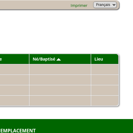
Imprimer
e
Né/Baptisé
Lieu
EMPLACEMENT