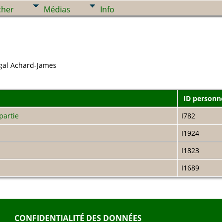
cher
Médias
Info
gal Achard-James
ID personn
partie
I782
I1924
I1823
I1689
CONFIDENTIALITÉ DES DONNÉES