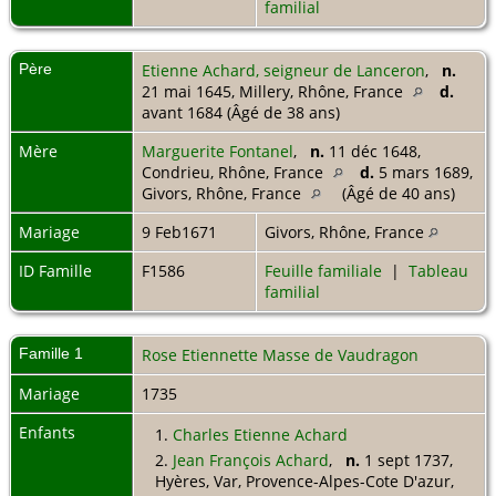
familial
Père
Etienne Achard, seigneur de Lanceron
,
n.
21 mai 1645, Millery, Rhône, France
d.
avant 1684 (Âgé de 38 ans)
Mère
Marguerite Fontanel
,
n.
11 déc 1648,
Condrieu, Rhône, France
d.
5 mars 1689,
Givors, Rhône, France
(Âgé de 40 ans)
Mariage
9 Feb1671
Givors, Rhône, France
ID Famille
F1586
Feuille familiale
|
Tableau
familial
Famille 1
Rose Etiennette Masse de Vaudragon
Mariage
1735
Enfants
1.
Charles Etienne Achard
2.
Jean François Achard
,
n.
1 sept 1737,
Hyères, Var, Provence-Alpes-Cote D'azur,