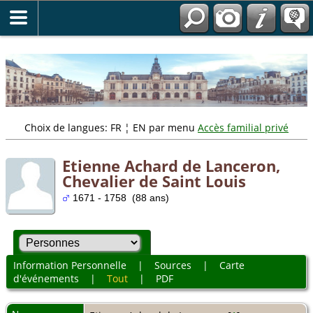
" />
Choix de langues: FR ¦ EN par menu
Accès familial privé
Etienne Achard de Lanceron,
Chevalier de Saint Louis
1671 - 1758 (88 ans)
Information Personnelle
|
Sources
|
Carte
d'événements
|
Tout
|
PDF