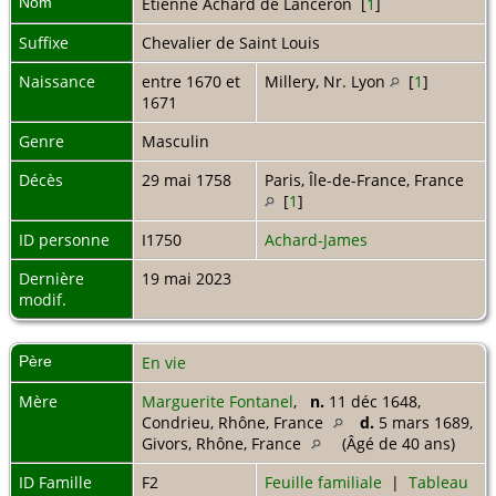
Nom
Etienne
Achard de Lanceron
[
1
]
Suffixe
Chevalier de Saint Louis
Naissance
entre 1670 et
Millery, Nr. Lyon
[
1
]
1671
Genre
Masculin
Décès
29 mai 1758
Paris, Île-de-France, France
[
1
]
ID personne
I1750
Achard-James
Dernière
19 mai 2023
modif.
Père
En vie
Mère
Marguerite Fontanel
,
n.
11 déc 1648,
Condrieu, Rhône, France
d.
5 mars 1689,
Givors, Rhône, France
(Âgé de 40 ans)
ID Famille
F2
Feuille familiale
|
Tableau