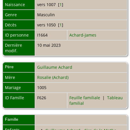
Naissance
vers 1007 [
1
]
Genre
Masculin
Décès
vers 1050 [
1
]
ID personne
I1664
Achard-James
Dernière
10 mai 2023
modif.
Père
Guillaume Achard
Mère
Rosalie (Achard)
Mariage
1005
ID Famille
F626
Feuille familiale
|
Tableau
familial
Famille
Enfants